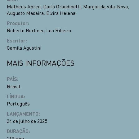
Matheus Abreu
,
Darío Grandinetti
,
Margarida Vila-Nova
,
Augusto Madeira
,
Elvira Helena
Produtor
:
Roberto Berliner
,
Leo Ribeiro
Escritor
:
Camila Agustini
MAIS INFORMAÇÕES
PAÍS
:
Brasil
LÍNGUA
:
Português
LANÇAMENTO
:
24 de julho de 2025
DURAÇÃO
:
110 min