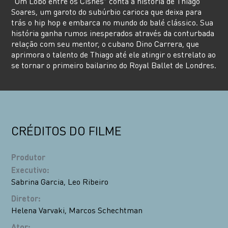
"Um Lobo entre os Cisnes” conta a história de Thiago
Soares, um garoto do subúrbio carioca que deixa para
trás o hip hop e embarca no mundo do balé clássico. Sua
história ganha rumos inesperados através da conturbada
relação com seu mentor, o cubano Dino Carrera, que
aprimora o talento de Thiago até ele atingir o estrelato ao
se tornar o primeiro bailarino do Royal Ballet de Londres.
CRÉDITOS DO FILME
Produtor
Executivo
:
Sabrina Garcia
,
Leo Ribeiro
Diretor
:
Helena Varvaki
,
Marcos Schechtman
Ator
: