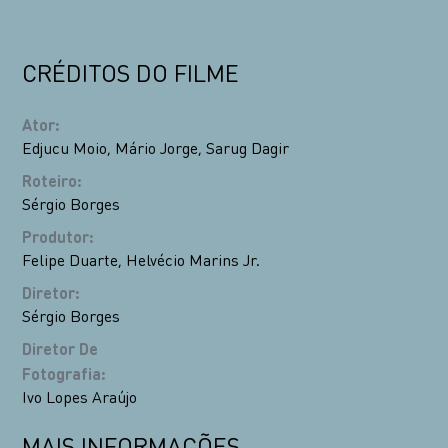
CRÉDITOS DO FILME
Ator
:
Edjucu Moio
,
Mário Jorge
,
Sarug Dagir
Roteiro
:
Sérgio Borges
Produtor
:
Felipe Duarte
,
Helvécio Marins Jr.
Diretor
:
Sérgio Borges
Diretor De
Fotografia
:
Ivo Lopes Araújo
MAIS INFORMAÇÕES