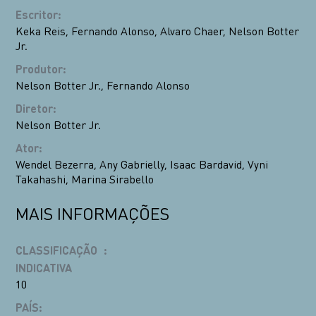
Escritor
:
Keka Reis
,
Fernando Alonso
,
Alvaro Chaer
,
Nelson Botter
Jr.
Produtor
:
Nelson Botter Jr.
,
Fernando Alonso
Diretor
:
Nelson Botter Jr.
Ator
:
Wendel Bezerra
,
Any Gabrielly
,
Isaac Bardavid
,
Vyni
Takahashi
,
Marina Sirabello
MAIS INFORMAÇÕES
CLASSIFICAÇÃO
:
INDICATIVA
10
PAÍS
: