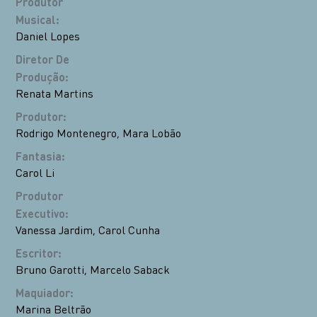
Produtor
Musical
:
Daniel Lopes
Diretor De
Produção
:
Renata Martins
Produtor
:
Rodrigo Montenegro
,
Mara Lobão
Fantasia
:
Carol Li
Produtor
Executivo
:
Vanessa Jardim
,
Carol Cunha
Escritor
:
Bruno Garotti
,
Marcelo Saback
Maquiador
:
Marina Beltrão