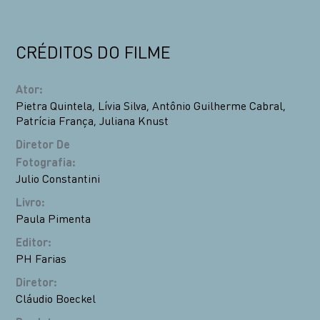
CRÉDITOS DO FILME
Ator
:
Pietra Quintela
,
Lívia Silva
,
Antônio Guilherme Cabral
,
Patrícia França
,
Juliana Knust
Diretor De
Fotografia
:
Julio Constantini
Livro
:
Paula Pimenta
Editor
:
PH Farias
Diretor
:
Cláudio Boeckel