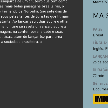
ssageiros de um cruzeiro que tem como
Marcelo
as mais belas paisagens brasileiras, o
e Fernando de Noronha. São sete dias de
MAI
rados pelas lentes de turistas que filmam
nstante. Ao lançar seu olhar sobre o olhar
ns, o filme se revela um ensaio sobre a
PAÍS
:
imagens na contemporaneidade e suas
Brasil
olíticas, além de lançar luz para uma
 a sociedade brasileira, a
LÍNGUA
:
Inglês
,
P
LANÇAM
26 de ag
DURAÇÃ
72 min
Gêneros
Documen