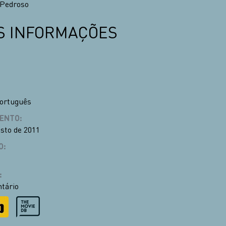
 Pedroso
S INFORMAÇÕES
ortuguês
ENTO
:
osto de 2011
O
:
:
tário