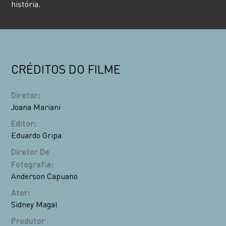
história.
CRÉDITOS DO FILME
Diretor
:
Joana Mariani
Editor
:
Eduardo Gripa
Diretor De
Fotografia
:
Anderson Capuano
Ator
:
Sidney Magal
Produtor