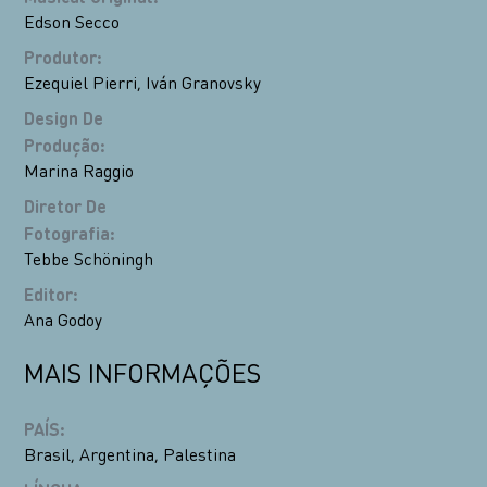
Edson Secco
Produtor
:
Ezequiel Pierri
,
Iván Granovsky
Design De
Produção
:
Marina Raggio
Diretor De
Fotografia
:
Tebbe Schöningh
Editor
:
Ana Godoy
MAIS INFORMAÇÕES
PAÍS
:
Brasil
,
Argentina
,
Palestina