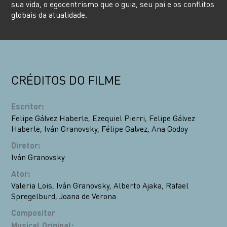
sua vida, o egocentrismo que o guia, seu pai e os conflitos
globais da atualidade.
CRÉDITOS DO FILME
Escritor
:
Felipe Gálvez Haberle
,
Ezequiel Pierri
,
Felipe Gálvez
Haberle
,
Iván Granovsky
,
Félipe Galvez
,
Ana Godoy
Diretor
:
Iván Granovsky
Ator
:
Valeria Lois
,
Iván Granovsky
,
Alberto Ajaka
,
Rafael
Spregelburd
,
Joana de Verona
Compositor
Musical Original
: