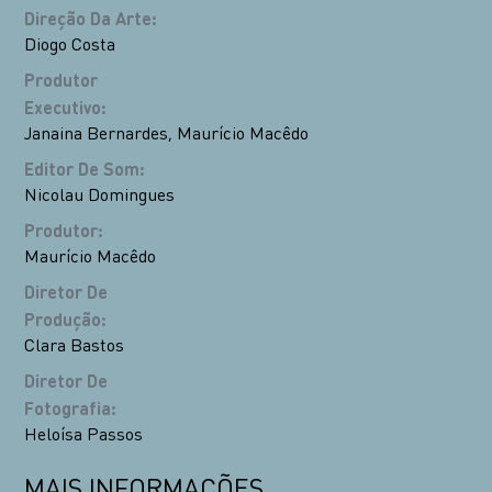
Direção Da Arte
:
Diogo Costa
Produtor
Executivo
:
Janaina Bernardes
,
Maurício Macêdo
Editor De Som
:
Nicolau Domingues
Produtor
:
Maurício Macêdo
Diretor De
Produção
:
Clara Bastos
Diretor De
Fotografia
:
Heloísa Passos
MAIS INFORMAÇÕES