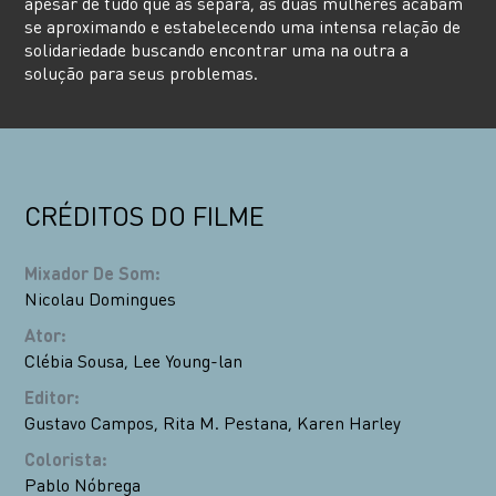
apesar de tudo que as separa, as duas mulheres acabam
se aproximando e estabelecendo uma intensa relação de
solidariedade buscando encontrar uma na outra a
solução para seus problemas.
CRÉDITOS DO FILME
Mixador De Som
:
Nicolau Domingues
Ator
:
Clébia Sousa
,
Lee Young-lan
Editor
:
Gustavo Campos
,
Rita M. Pestana
,
Karen Harley
Colorista
:
Pablo Nóbrega