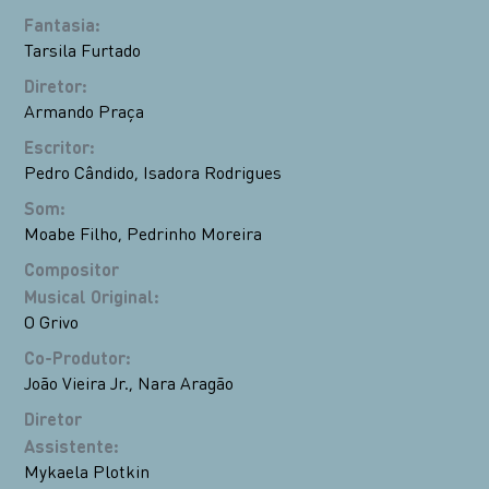
Fantasia
:
Tarsila Furtado
Diretor
:
Armando Praça
Escritor
:
Pedro Cândido
,
Isadora Rodrigues
Som
:
Moabe Filho
,
Pedrinho Moreira
Compositor
Musical Original
:
O Grivo
Co-Produtor
:
João Vieira Jr.
,
Nara Aragão
Diretor
Assistente
:
Mykaela Plotkin